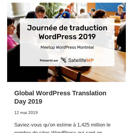
IN
A
SPREADSHEET”
SAID
NO
ONE
EVER
Global WordPress Translation
Day 2019
12 mai 2019
Saviez-vous qu’on estime à 1,425 million le
nombre de sites WordPress qui sont en