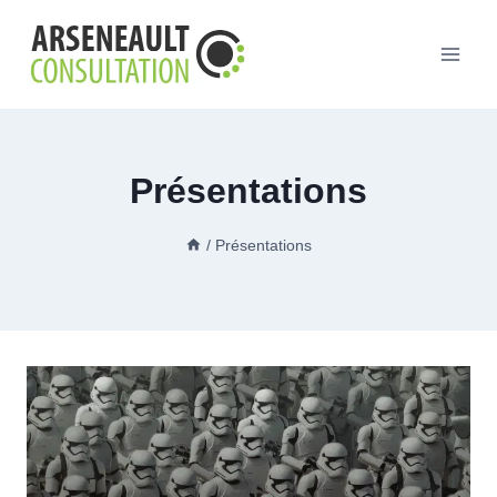
Aller
au
contenu
Présentations
/
Présentations