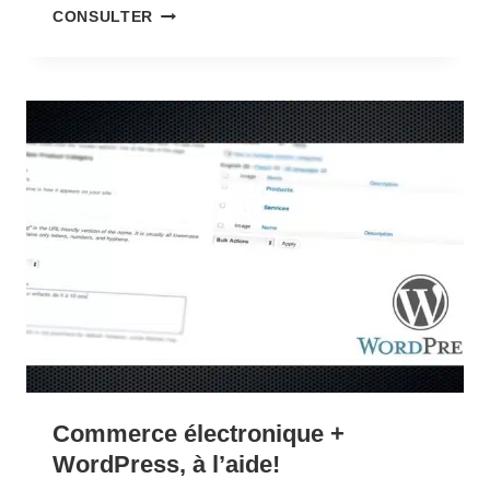
SITES
CONSULTER
MULTILINGUES
–
LE
GRAND
DÉBAT
QUI
VA
ENFIN
TOUT
RÉGLER
(YEAH
RIGHT!)
Commerce électronique +
WordPress, à l’aide!