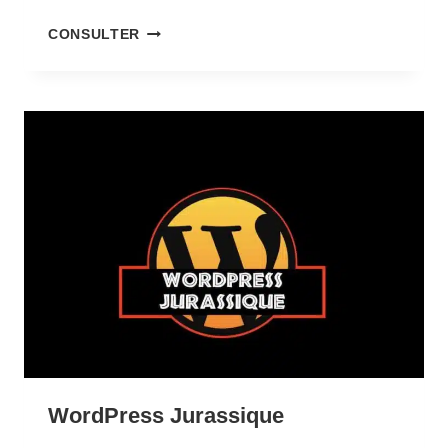
WOOCOMMERCE
CONSULTER
POUR
LES
7
À
77
ANS
WordPress Jurassique