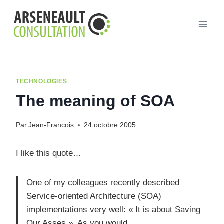
Aller
au
contenu
TECHNOLOGIES
The meaning of SOA
Par
Jean-Francois
24 octobre 2005
I like this quote…
One of my colleagues recently described
Service-oriented Architecture (SOA)
implementations very well: « It is about Saving
Our Asses ». As you would…