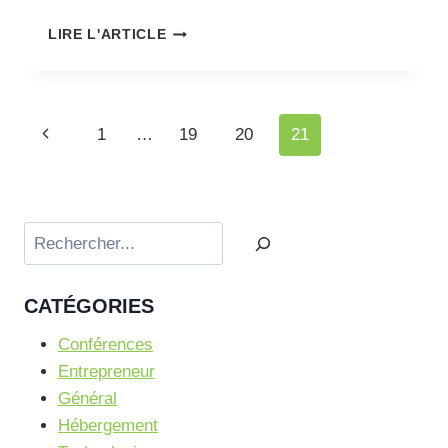
UN
LIRE L'ARTICLE
NOUVEL
EMPLOI
Navigation
Page
1
…
19
20
21
de
précédente
page
Rechercher
CATÉGORIES
Conférences
Entrepreneur
Général
Hébergement