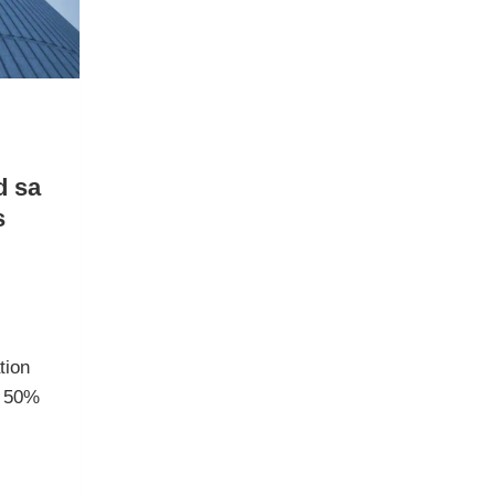
d sa
s
ion
e 50%