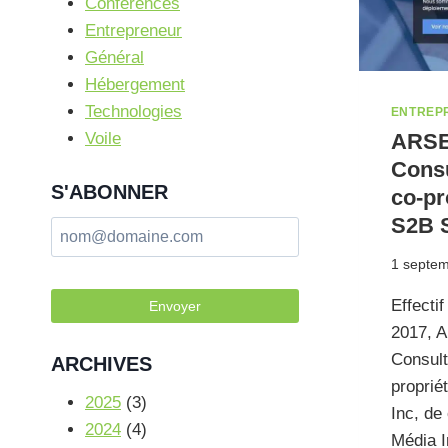
Conférences
Entrepreneur
Général
Hébergement
Technologies
ENTREP
Voile
ARS
Consu
S'ABONNER
co-pr
S2B S
1 septe
Effecti
Envoyer
2017,
Consult
ARCHIVES
proprié
2025
(3)
Inc, de
2024
(4)
Média I