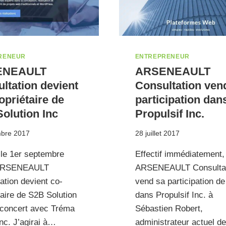
RENEUR
ENTREPRENEUR
ENEAULT
ARSENEAULT
ltation devient
Consultation ven
opriétaire de
participation dan
olution Inc
Propulsif Inc.
mbre 2017
28 juillet 2017
f le 1er septembre
Effectif immédiatement,
 ARSENEAULT
ARSENEAULT Consultat
ation devient co-
vend sa participation d
taire de S2B Solution
dans Propulsif Inc. à
 concert avec Tréma
Sébastien Robert,
nc. J’agirai à…
administrateur actuel de