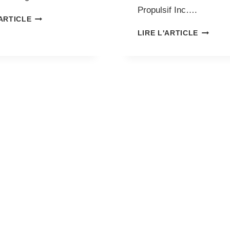
Propulsif Inc….
ARSENEAULT
'ARTICLE
CONSULTATION
ARSENE
LIRE L'ARTICLE
DEVIENT
CONSUL
CO-
VEND
PROPRIÉTAIRE
SA
DE
PARTICI
S2B
DANS
SOLUTION
PROPUL
INC
INC.