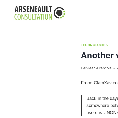
Aller
au
contenu
TECHNOLOGIES
Another v
Par
Jean-Francois
From: ClamXav.c
Back in the day
somewhere betwe
users is…NON