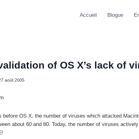
Accueil
Blogue
En
alidation of OS X’s lack of v
27 août 2005
om
s before OS X, the number of viruses which attacked Macint
en about 60 and 80. Today, the number of viruses actively
E!