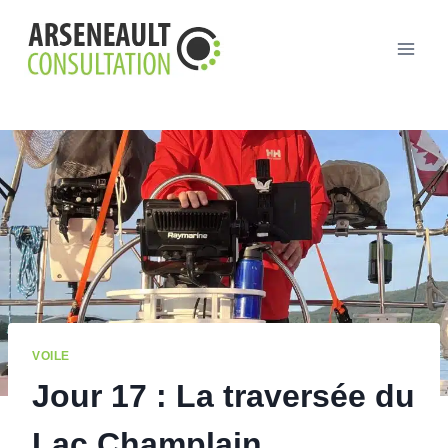
Aller
au
contenu
VOILE
Jour 17 : La traversée du
Lac Champlain